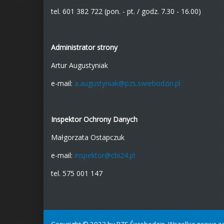
tel. 601 382 722 (pon. - pt. / godz. 7.30 - 16.00)
Administrator strony
Artur Augustyniak
e-mail:
a.augustyniak@pzs.swiebodzin.pl
Inspektor Ochrony Danych
Małgorzata Ostapczuk
e-mail:
inspektor@cbi24.pl
tel. 575 001 147
Copyright © 2023 by PZS Świebodzin. Wszelkie prawa z