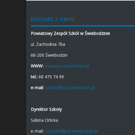
Kontakt z nami
Powiatowy Zespół Szkół w Świebodzinie
ul. Zachodnia 76a
66-200 Świebodzin
WWW:
www.pzs.swiebodzin.pl
tel.:
68 475 74 99
e-mail:
szkola@pzs.swiebodzin.pl
Dyrektor Szkoły
Sabina Orlicka
e-mail:
s.orlicka@pzs.swiebodzin.pl