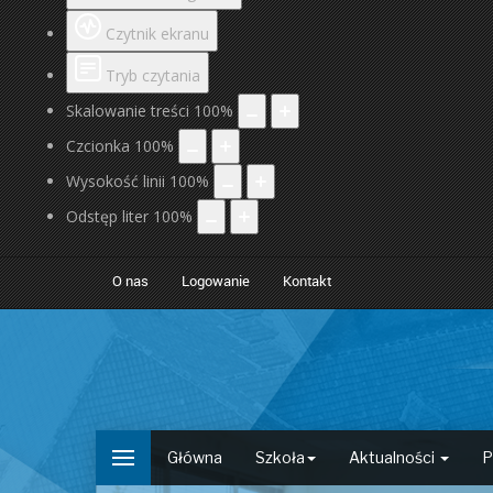
Czytnik ekranu
Tryb czytania
Skalowanie treści
100
%
Czcionka
100
%
Wysokość linii
100
%
Odstęp liter
100
%
O nas
Logowanie
Kontakt
Główna
Szkoła
Aktualności
P