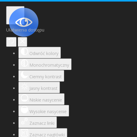
Ułatwienia dostępu
Odwróć kolory
Monochromatyczny
Ciemny kontrast
Jasny kontrast
Niskie nasycenie
Wysokie nasycenie
Zaznacz linki
Zaznacz nagłówki