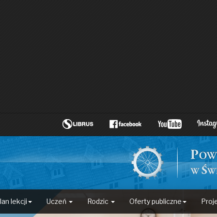
lan lekcji
Uczeń
Rodzic
Oferty publiczne
Proj